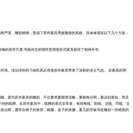
结构严谨，雕刻精细，形成了苏作家具秀丽雅致的风格。具体体现在以下几个方面：
造物的美学尺度;书画诗文的情怀意境使苏式家具获得了精神升华。
环境、淡泊淳朴的习俗民风从而使苏作家具带来了浓郁的乡土气息。 在家具的用
和顺。因为苏作家具的雕刻，不仅要求要圆滑流畅，要棱角分明，要达到形似，而且
不同的线脚。在苏作家具中，线脚的形式非常多，有捏角线、阳线、活线、凹线、文
画龙点睛，通常在椅子的靠背，椅腿，桌子的束腰，案几的牙板等处雕刻一些精美的