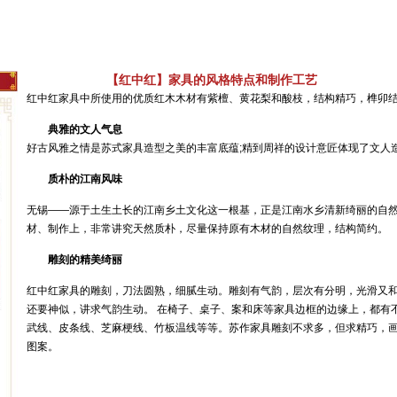
【红中红】家具的风格特点和制作工艺
红中红家具中所使用的优质红木木材有紫檀、黄花梨和酸枝，结构精巧，榫卯
典雅的文人气息
好古风雅之情是苏式家具造型之美的丰富底蕴;精到周祥的设计意匠体现了文人
质朴的江南风味
无锡——源于土生土长的江南乡土文化这一根基，正是江南水乡清新绮丽的自然
材、制作上，非常讲究天然质朴，尽量保持原有木材的自然纹理，结构简约。
雕刻的精美绮丽
红中红家具的雕刻，刀法圆熟，细腻生动。雕刻有气韵，层次有分明，光滑又
还要神似，讲求气韵生动。 在椅子、桌子、案和床等家具边框的边缘上，都有
武线、皮条线、芝麻梗线、竹板温线等等。苏作家具雕刻不求多，但求精巧，
图案。