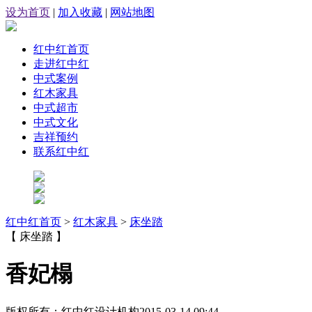
设为首页
|
加入收藏
|
网站地图
红中红首页
走进红中红
中式案例
红木家具
中式超市
中式文化
吉祥预约
联系红中红
红中红首页
>
红木家具
>
床坐踏
【 床坐踏 】
香妃榻
版权所有：红中红设计机构
2015-03-14 09:44