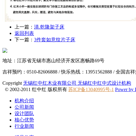
上一篇：
清.乾隆架子床
返回列表
下一篇：
3件套如意纹片子床
地址：江苏省无锡市惠山经济开发区惠畅路69号
吉祥预约：0510-82606888
/
快乐热线：13951562888
/
全国吉祥热线
Copyright
无锡红中红木业有限公司 无锡红中红中式设计机构
© 2002-2011 红中红 版权所有
苏ICP备13040995号-1
Power by
机构介绍
公司新闻
设计团队
核心优势
行业新闻