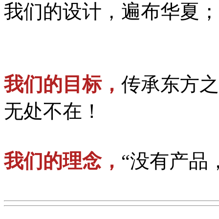
我们的设计，遍布华夏
我们的目标，
传承东方之
无处不在！
我们的理念，
“没有产品