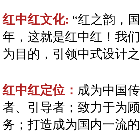
红中红文化:
“红之韵，
年，这就是红中红！我们
为目的，引领中式设计之
红中红定位：
成为中国传
者、引导者；致力于为顾
务；打造成为国内一流的