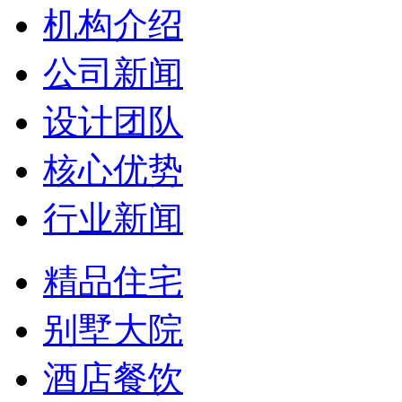
机构介绍
公司新闻
设计团队
核心优势
行业新闻
精品住宅
别墅大院
酒店餐饮