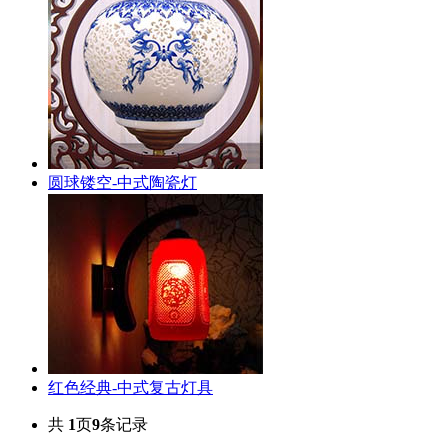
圆球镂空-中式陶瓷灯
红色经典-中式复古灯具
共
1
页
9
条记录