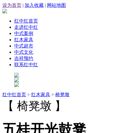
设为首页
|
加入收藏
|
网站地图
红中红首页
走进红中红
中式案例
红木家具
中式超市
中式文化
吉祥预约
联系红中红
红中红首页
>
红木家具
>
椅凳墩
【 椅凳墩 】
五桂开光鼓凳