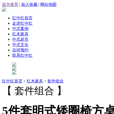
设为首页
|
加入收藏
|
网站地图
红中红首页
走进红中红
中式案例
红木家具
中式超市
中式文化
吉祥预约
联系红中红
红中红首页
>
红木家具
>
套件组合
【 套件组合 】
5件套明式矮圈椅方